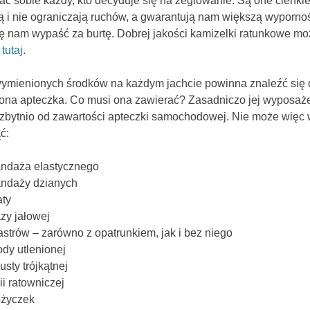
ć sobie każdy, kto decyduje się na żeglowanie. Są one cienkie
ą i nie ograniczają ruchów, a gwarantują nam większą wyporność
ię nam wypaść za burtę. Dobrej jakości kamizelki ratunkowe m
.
tutaj
.
ymienionych środków na każdym jachcie powinna znaleźć się 
na apteczka. Co musi ona zawierać? Zasadniczo jej wyposaże
ę zbytnio od zawartości apteczki samochodowej. Nie może więc 
ć:
ndaża elastycznego
ndaży dzianych
ty
zy jałowej
astrów – zarówno z opatrunkiem, jak i bez niego
dy utlenionej
usty trójkątnej
lii ratowniczej
życzek