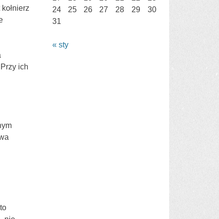
 kołnierz
24
25
26
27
28
29
30
e
31
« sty
a
 Przy ich
dnym
dwa
to