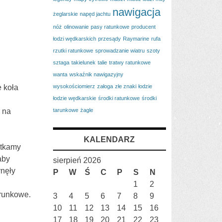
nawigacja
żeglarskie
napęd jachtu
nóż
olinowanie
pasy ratunkowe
producent
łodzi wędkarskich
przesądy
Raymarine
rufa
rzutki ratunkowe
sprowadzanie wiatru
szoty
sztaga
takielunek
talie
tratwy ratunkowe
wanta
wskaźnik nawigazyjny
wysokościomierz
załoga
złe znaki
łodzie
 koła
łodzie wędkarskie
środki ratunkowe
środki
tarunkowe
żagle
 na
KALENDARZ
otkamy
aby
sierpień 2026
ynęły
P
W
Ś
C
P
S
N
1
2
trunkowe.
3
4
5
6
7
8
9
10
11
12
13
14
15
16
17
18
19
20
21
22
23