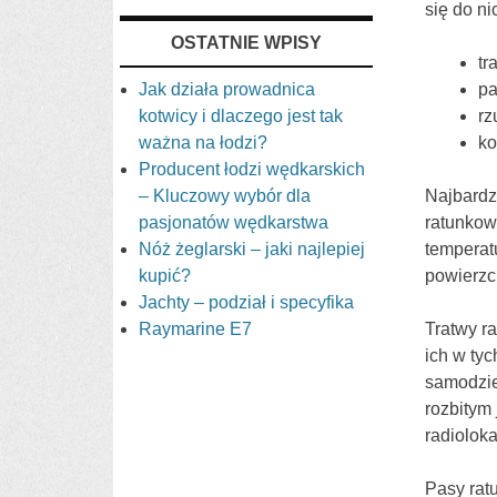
się do ni
OSTATNIE WPISY
tr
Jak działa prowadnica
pa
kotwicy i dlaczego jest tak
rz
ważna na łodzi?
ko
Producent łodzi wędkarskich
– Kluczowy wybór dla
Najbardz
pasjonatów wędkarstwa
ratunkow
Nóż żeglarski – jaki najlepiej
temperat
kupić?
powierzc
Jachty – podział i specyfika
Raymarine E7
Tratwy r
ich w tyc
samodzie
rozbitym
radioloka
Pasy rat