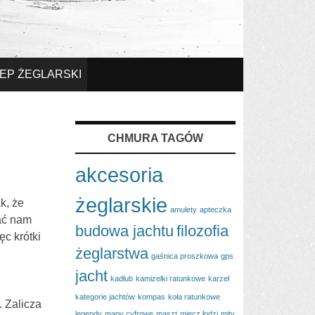
EP ŻEGLARSKI
CHMURA TAGÓW
akcesoria
żeglarskie
k, że
amulety
apteczka
ać nam
budowa jachtu
filozofia
ęc krótki
żeglarstwa
gaśnica proszkowa
gps
jacht
kadłub
kamizelki ratunkowe
karzeł
kategorie jachtów
kompas
koła ratunkowe
 Zalicza
legendy
mapy cyfrowe
maszt
miecz łodzi
mity