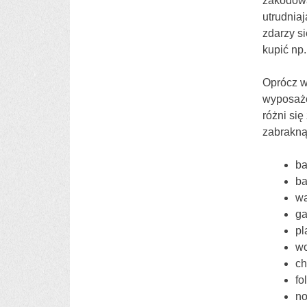
zakodowa
utrudniaj
zdarzy s
kupić np
Oprócz w
wyposażo
różni si
zabrakną
ba
ba
wa
ga
pl
wo
ch
fo
no