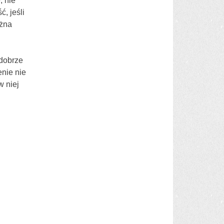
, nie
, jeśli
ożna
dobrze
nie nie
w niej