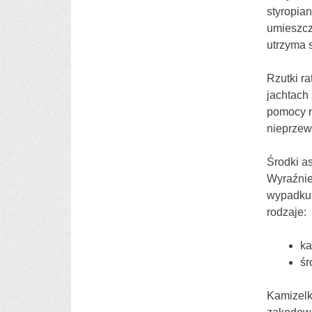
styropian
umieszcz
utrzyma s
Rzutki r
jachtach 
pomocy m
nieprzew
Środki a
Wyraźnie
wypadku 
rodzaje:
ka
śr
Kamizelk