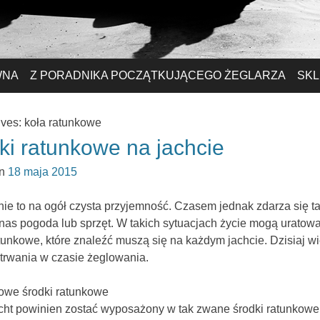
WNA
Z PORADNIKA POCZĄTKUJĄCEGO ŻEGLARZA
SKL
ives:
koła ratunkowe
ki ratunkowe na jachcie
on
18 maja 2015
ie to na ogół czysta przyjemność. Czasem jednak zdarza się ta
nas pogoda lub sprzęt. W takich sytuacjach życie mogą uratow
tunkowe, które znaleźć muszą się na każdym jachcie. Dzisiaj wi
etrwania w czasie żeglowania.
we środki ratunkowe
cht powinien zostać wyposażony w tak zwane środki ratunkowe.