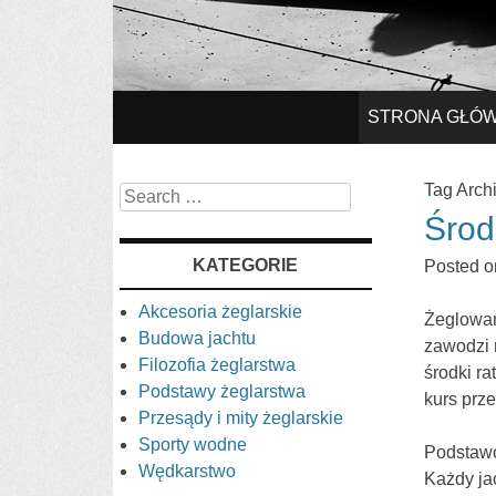
SKIP
STRONA GŁÓ
TO
Tag Arch
Search
Środ
CONTENT
KATEGORIE
Posted 
Akcesoria żeglarskie
Żeglowan
Budowa jachtu
zawodzi 
Filozofia żeglarstwa
środki ra
Podstawy żeglarstwa
kurs prz
Przesądy i mity żeglarskie
Sporty wodne
Podstawo
Wędkarstwo
Każdy ja