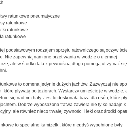
ch:
atwy ratunkowe pneumatyczne
sy ratunkowe
utki ratunkowe
ła ratunkowe
iej podstawowym rodzajem sprzętu ratowniczego są oczywiście
e. Nie zapewnią nam one przetrwania w wodzie o ujemnej
urze, ale w środku lata z pewnością długo pomogą utrzymać się
hni.
atunkowe to domena jedynie dużych jachtów. Zazwyczaj nie sp
h, które pływają po jeziorach. Wystarczy umieścić je w wodzie, 
lnie się nadmuchały. Jest to doskonała baza dla osób, które pł
 jachtem. Dobrze wyposażona tratwa zawiera nie tylko nadajnik
cyjny, ale również nieco trwałej żywności i leki oraz środki opa
unkowe to specjalne kamizelki, które niegdyś wypełnione były