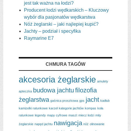
jest tak ważna na łodzi?
Producent łodzi wędkarskich – Kluczowy
wybór dla pasjonatów wędkarstwa
Nóż żeglarski – jaki najlepiej kupić?
Jachty – podział i specyfika
Raymarine E7
CHMURA TAGÓW
akcesoria żeglarskie
amulety
budowa jachtu
filozofia
apteczka
żeglarstwa
jacht
gaśnica proszkowa
gps
kadłub
kamizelki ratunkowe
karzeł
kategorie jachtów
kompas
koła
ratunkowe
legendy
mapy cyfrowe
maszt
miecz łodzi
mity
nawigacja
żeglarskie
napęd jachtu
nóż
olinowanie