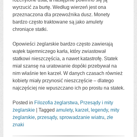
wyrzucić za burtę. Według wierzeń jest ona
przeznaczona dla przewoźnika dusz. Monety
bardzo często traktowane są jako amulety
chroniące statki.
Opowieści żeglarskie bardzo często zawierają
wątek tajemniczego karła, który zwiastował
statkowi nieszczęścia, a nawet katastrofę. Statek
miał szansę na uratowanie dopóki przebywał na
nim właśnie ten karzeł. W danych czasach również
kobiety miały przynosić nieszczęście – dlatego
najczęściej nie wpuszczano ich po prostu na statek.
Posted in
Filozofia żeglarstwa
,
Przesądy i mity
żeglarskie
|
Tagged
amulety
,
karzeł
,
legendy
,
mity
żeglarskie
,
przesądy
,
sprowadzanie wiatru
,
złe
znaki