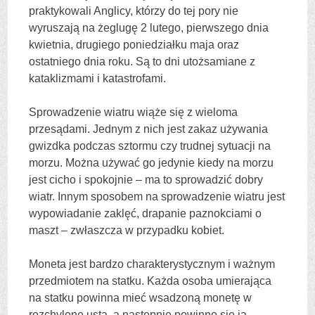
praktykowali Anglicy, którzy do tej pory nie
wyruszają na żeglugę 2 lutego, pierwszego dnia
kwietnia, drugiego poniedziałku maja oraz
ostatniego dnia roku. Są to dni utożsamiane z
kataklizmami i katastrofami.
Sprowadzenie wiatru wiąże się z wieloma
przesądami. Jednym z nich jest zakaz używania
gwizdka podczas sztormu czy trudnej sytuacji na
morzu. Można używać go jedynie kiedy na morzu
jest cicho i spokojnie – ma to sprowadzić dobry
wiatr. Innym sposobem na sprowadzenie wiatru jest
wypowiadanie zaklęć, drapanie paznokciami o
maszt – zwłaszcza w przypadku kobiet.
Moneta jest bardzo charakterystycznym i ważnym
przedmiotem na statku. Każda osoba umierająca
na statku powinna mieć wsadzoną monetę w
rozchylone usta, a następnie powinno się ją