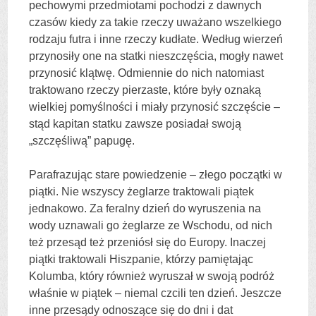
pechowymi przedmiotami pochodzi z dawnych
czasów kiedy za takie rzeczy uważano wszelkiego
rodzaju futra i inne rzeczy kudłate. Według wierzeń
przynosiły one na statki nieszczęścia, mogły nawet
przynosić klątwę. Odmiennie do nich natomiast
traktowano rzeczy pierzaste, które były oznaką
wielkiej pomyślności i miały przynosić szczęście –
stąd kapitan statku zawsze posiadał swoją
„szczęśliwą” papugę.
Parafrazując stare powiedzenie – złego początki w
piątki. Nie wszyscy żeglarze traktowali piątek
jednakowo. Za feralny dzień do wyruszenia na
wody uznawali go żeglarze ze Wschodu, od nich
też przesąd też przeniósł się do Europy. Inaczej
piątki traktowali Hiszpanie, którzy pamiętając
Kolumba, który również wyruszał w swoją podróż
właśnie w piątek – niemal czcili ten dzień. Jeszcze
inne przesądy odnoszące się do dni i dat