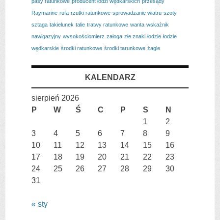
pasy ratunkowe
producent łodzi wędkarskich
przesądy
Raymarine
rufa
rzutki ratunkowe
sprowadzanie wiatru
szoty
sztaga
takielunek
talie
tratwy ratunkowe
wanta
wskaźnik
nawigazyjny
wysokościomierz
załoga
złe znaki
łodzie
łodzie
wędkarskie
środki ratunkowe
środki tarunkowe
żagle
KALENDARZ
sierpień 2026
P
W
Ś
C
P
S
N
1
2
3
4
5
6
7
8
9
10
11
12
13
14
15
16
17
18
19
20
21
22
23
24
25
26
27
28
29
30
31
« sty