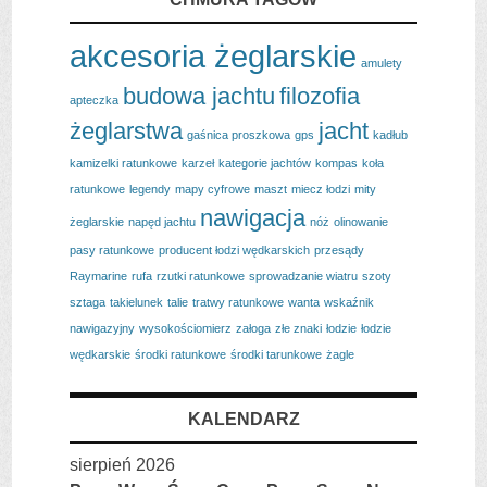
akcesoria żeglarskie
amulety
budowa jachtu
filozofia
apteczka
żeglarstwa
jacht
gaśnica proszkowa
gps
kadłub
kamizelki ratunkowe
karzeł
kategorie jachtów
kompas
koła
ratunkowe
legendy
mapy cyfrowe
maszt
miecz łodzi
mity
nawigacja
żeglarskie
napęd jachtu
nóż
olinowanie
pasy ratunkowe
producent łodzi wędkarskich
przesądy
Raymarine
rufa
rzutki ratunkowe
sprowadzanie wiatru
szoty
sztaga
takielunek
talie
tratwy ratunkowe
wanta
wskaźnik
nawigazyjny
wysokościomierz
załoga
złe znaki
łodzie
łodzie
wędkarskie
środki ratunkowe
środki tarunkowe
żagle
KALENDARZ
sierpień 2026