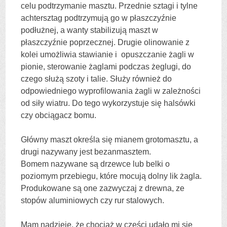
celu podtrzymanie masztu. Przednie sztagi i tylne
achtersztag podtrzymują go w płaszczyźnie
podłużnej, a wanty stabilizują maszt w
płaszczyźnie poprzecznej. Drugie olinowanie z
kolei umożliwia stawianie i opuszczanie żagli w
pionie, sterowanie żaglami podczas żeglugi, do
czego służą szoty i talie. Służy również do
odpowiedniego wyprofilowania żagli w zależności
od siły wiatru. Do tego wykorzystuje się halsówki
czy obciągacz bomu.
Główny maszt określa się mianem grotomasztu, a
drugi nazywany jest bezanmasztem.
Bomem nazywane są drzewce lub belki o
poziomym przebiegu, które mocują dolny lik żagla.
Produkowane są one zazwyczaj z drewna, ze
stopów aluminiowych czy rur stalowych.
Mam nadzieję, że chociaż w części udało mi się