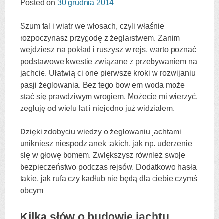
Posted on
30 grudnia 2014
Szum fal i wiatr we włosach, czyli właśnie
rozpoczynasz przygodę z żeglarstwem. Zanim
wejdziesz na pokład i ruszysz w rejs, warto poznać
podstawowe kwestie związane z przebywaniem na
jachcie. Ułatwią ci one pierwsze kroki w rozwijaniu
pasji żeglowania. Bez tego bowiem woda może
stać się prawdziwym wrogiem. Możecie mi wierzyć,
żegluję od wielu lat i niejedno już widziałem.
Dzięki zdobyciu wiedzy o żeglowaniu jachtami
unikniesz niespodzianek takich, jak np. uderzenie
się w głowę bomem. Zwiększysz również swoje
bezpieczeństwo podczas rejsów. Dodatkowo hasła
takie, jak rufa czy kadłub nie będą dla ciebie czymś
obcym.
Kilka słów o budowie jachtu