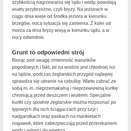
szybkością nagrzewania się lądu i wody, powstają
wiatry przybrzeżne, czyli bryzy. Na jeziorach w
ciągu dnia wieje od środka jeziora w kierunku
brzegów, nocą sytuacja się zamienia. Z kolei od
morza za dnia bryzy wieją w kierunku lądu, a w
nocy odwrotnie.
Grunt to odpowiedni strój
Biorąc pod uwagę zmienność warunków
pogodowych i fakt, że na wodzie jest chłodniej niż
na lądzie, podczas żeglarskich przygód najlepiej
sprawdza się ubranie na cebulkę. Warto zabrać ze
sobą m. in. nieprzemakalną i nieprzewiewną kurtkę
chroniącą przed deszczem i wiatrem. Specjalne
kurtki
czy
spodnie żeglarskie
można rozpoznać po
typowych dla nich ściągaczach przy szyi i
nadgarstkach oraz paskach na mankietach
nogawek, które zabezpieczają przed przenikaniem
wody i wilgoci do wnętrza.