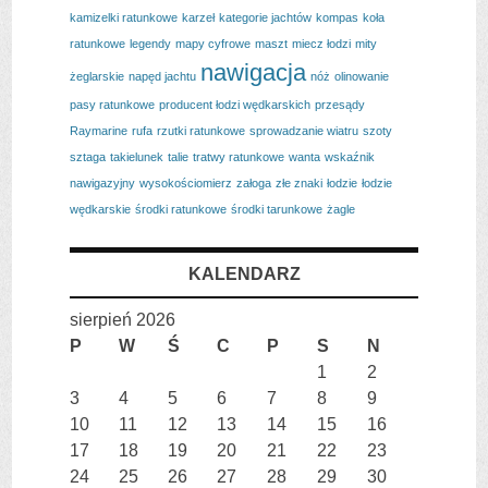
kamizelki ratunkowe
karzeł
kategorie jachtów
kompas
koła
ratunkowe
legendy
mapy cyfrowe
maszt
miecz łodzi
mity
nawigacja
żeglarskie
napęd jachtu
nóż
olinowanie
pasy ratunkowe
producent łodzi wędkarskich
przesądy
Raymarine
rufa
rzutki ratunkowe
sprowadzanie wiatru
szoty
sztaga
takielunek
talie
tratwy ratunkowe
wanta
wskaźnik
nawigazyjny
wysokościomierz
załoga
złe znaki
łodzie
łodzie
wędkarskie
środki ratunkowe
środki tarunkowe
żagle
KALENDARZ
sierpień 2026
P
W
Ś
C
P
S
N
1
2
3
4
5
6
7
8
9
10
11
12
13
14
15
16
17
18
19
20
21
22
23
24
25
26
27
28
29
30