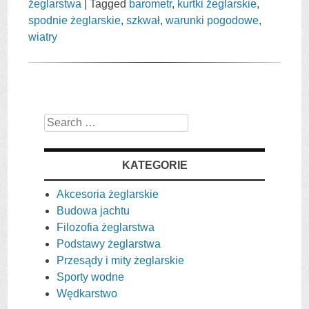
żeglarstwa
|
Tagged
barometr
,
kurtki żeglarskie
,
spodnie żeglarskie
,
szkwał
,
warunki pogodowe
,
wiatry
Search
KATEGORIE
Akcesoria żeglarskie
Budowa jachtu
Filozofia żeglarstwa
Podstawy żeglarstwa
Przesądy i mity żeglarskie
Sporty wodne
Wędkarstwo